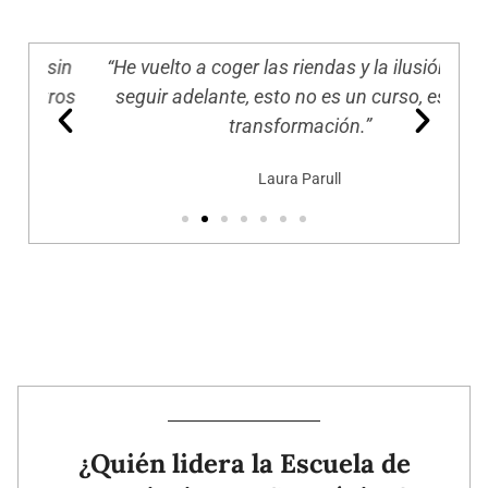
in
“He vuelto a coger las riendas y la ilusión para
Yo v
ros
seguir adelante, esto no es un curso, es una
transformación.”
Laura Parull
¿Quién lidera la Escuela de