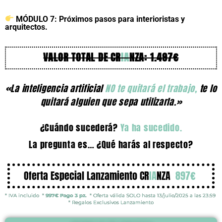
MÓDULO 7: Próximos pasos para interioristas y
arquitectos.
VALOR TOTAL DE CR
IA
NZA: 1.497€
«La inteligencia artificial
NO te quitará el trabajo,
te lo
quitará alguien que sepa utilizarla.»
¿Cuándo sucederá?
Ya ha sucedido.
La pregunta es… ¿Qué harás al respecto?
Oferta Especial Lanzamiento CR
IA
NZA
897€
* IVA incluido *
997€ Pago 3 pz.
* Oferta válida SOLO hasta 13/julio/2025 a las 23:59
* Regalos Exclusivos Lanzamiento