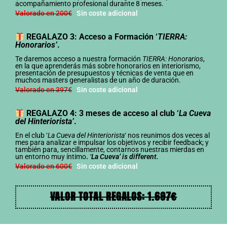
acompañamiento profesional durante 8 meses.
Valorado en 200€
Sin coste adicional
REGALAZO 3: Acceso a Formación ‘
TIERRA:
Honorarios’
.
Te daremos acceso a nuestra formación
TIERRA: Honorarios
,
en la que aprenderás más sobre honorarios en interiorismo,
presentación de presupuestos y técnicas de venta que en
muchos masters generalistas de un año de duración.
Valorado en 397€
Sin coste adicional
REGALAZO 4: 3 meses de acceso al club ‘
La Cueva
del Hinteriorista’
.
En el club ‘
La Cueva del Hinteriorista
‘ nos reunimos dos veces al
mes para analizar e impulsar los objetivos y recibir feedback; y
también para, sencillamente, contarnos nuestras mierdas en
un entorno muy íntimo
.
‘La Cueva’ is different.
Valorado en 600€
Sin coste adicional
VALOR TOTAL REGALOS: 1.697€