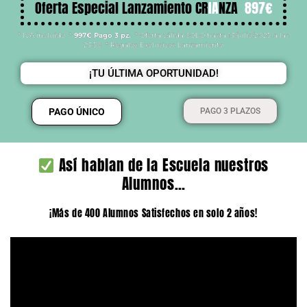
Oferta Especial Lanzamiento CR
IA
NZA
897€
* IVA incluido *
997€ Pago 3 pz.
* Oferta válida SOLO hasta 13/julio/2025 a las
23:59 * Regalos Exclusivos Lanzamiento
¡TU ÚLTIMA OPORTUNIDAD!
PAGO ÚNICO
PAGO 3 PLAZOS
Así hablan de la Escuela nuestros
Alumnos…
¡Más de 400 Alumnos Satisfechos en solo 2 años!