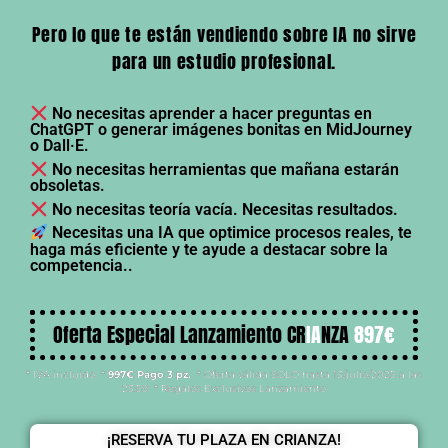
Pero lo que te están vendiendo sobre IA no sirve
para un estudio profesional.
No necesitas aprender a hacer preguntas en
ChatGPT o generar imágenes bonitas en MidJourney
o Dall·E.
No necesitas herramientas que mañana estarán
obsoletas.
No necesitas teoría vacía. Necesitas resultados.
Necesitas una IA que optimice procesos reales, te
haga más eficiente y te ayude a destacar sobre la
competencia..
Oferta Especial Lanzamiento CR
IA
NZA
897€
* IVA incluido *
997€ Pago 3 pz.
* Oferta válida SOLO hasta 13/julio/2025 a las
23:59 * Regalos Exclusivos Lanzamiento
¡RESERVA TU PLAZA EN CRIANZA!