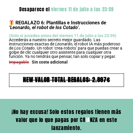
Desaparece el
viernes 11 de julio a las 23:59
REGALAZO 6: Plantillas e Instrucciones de
‘Leonardo, el robot de los Cotado’
.
(Solo si accedes antes del viernes 11 de julio a las 23:59)
Accederás a nuestro secreto mejor guardado. Las
instrucciones exactas de
Leonardo
, el robot IA más poderoso
de
Los Cotado
. Un robot ‘crea-robots’ para que puedas crear a
golpe de clic cualquier otro asistente para cualquier otra
función. Ya no tendrás que pensar, tan solo copiar y pegar.
Impagable
Sin coste adicional
NEW VALOR TOTAL REGALOS: 2.897€
¡No hay excusa! Solo estos regalos tienen más
valor que lo que pagas por CR
IA
NZA en este
lanzamiento.