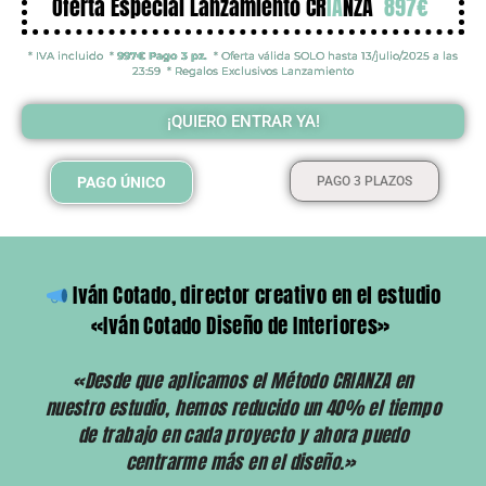
Oferta Especial Lanzamiento CR
IA
NZA
897€
* IVA incluido *
997€ Pago 3 pz.
* Oferta válida SOLO hasta 13/julio/2025 a las
23:59 * Regalos Exclusivos Lanzamiento
¡QUIERO ENTRAR YA!
PAGO ÚNICO
PAGO 3 PLAZOS
Iván Cotado, director creativo en el estudio
«Iván Cotado Diseño de Interiores»
«Desde que aplicamos el Método CRIANZA en
nuestro estudio, hemos reducido un 40% el tiempo
de trabajo en cada proyecto y ahora puedo
centrarme más en el diseño.»