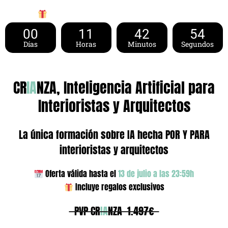
Esta Oferta Especial desaparece en…
00
11
42
53
Días
Horas
Minutos
Segundos
CR
IA
NZA, Inteligencia Artificial para
Interioristas y Arquitectos
La única formación sobre IA hecha POR Y PARA
interioristas y arquitectos
Oferta válida hasta el
13 de julio a las 23:59h
Incluye regalos exclusivos
PVP CR
IA
NZA 1.497€