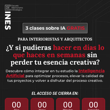
3 clases sobre IA
GRATIS
PARA INTERIORISTAS Y ARQUITECTOS
¿Y si pudieras
hacer en días lo
que haces en semanas
sin
perder tu esencia creativa?
Inteligencia
Descubre cómo integrar en tu estudio la
Artificial
para optimizar procesos, elevar la calidad de
tus proyectos y volver a disfrutar del proceso creativo.
EL ACCESO SE CIERRA EN:
00
00
00
00
Días
Horas
Minutos
Segundos