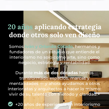
20 años
aplicando estrategia
donde otros solo ven diseño
Somos
Iván y Orlando Cotado
, hermanos y
fundadores de un estudio que entiende el
interiorismo no solo como arte, sino como
negocio, estrategia y rentabilidad.
Durante
más de dos décadas
hemos
transformado espacios, marcas y
mentalidades — y ahora ayudamos a otros
interioristas y arquitectos a hacer lo mismo:
vivir de su talento con método y claridad.+
+20 años de experiencia en interiorismo