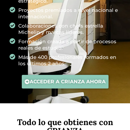
estratégico.
Proyectos premiados a nivel nacional e
internacional.
Colaboraciones con chefs estrella
Michelin y marcas líderes.
Formación creada a partir de procesos
reales de estudio.
Más de 400 profesionales formados en
los últimos 2 años.
ACCEDER A CRIANZA AHORA
Todo lo que obtienes con