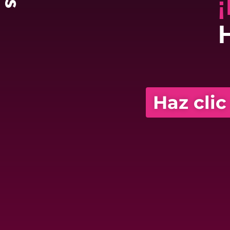
¡
Haz clic