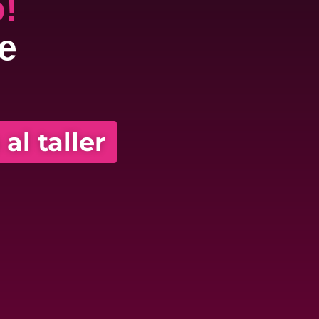
o!
e
al taller