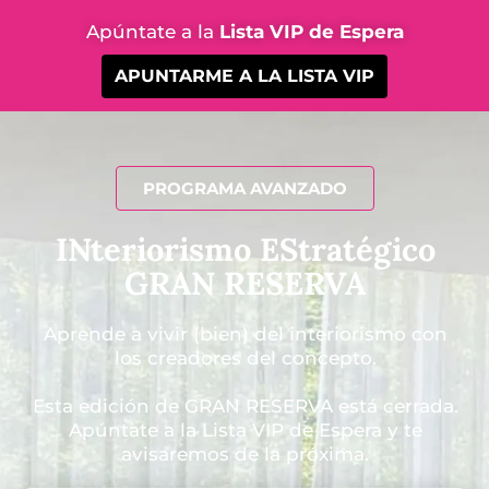
Apúntate a la
Lista VIP de Espera
APUNTARME A LA LISTA VIP
PROGRAMA AVANZADO
INteriorismo EStratégico
GRAN RESERVA
Aprende a vivir (bien) del interiorismo con
los creadores del concepto.
Esta edición de GRAN RESERVA está cerrada.
Apúntate a la Lista VIP de Espera y te
avisaremos de la próxima.