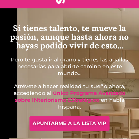
Si tienes talento, te mueve la
pasión, aunque hasta ahora no
hayas podido vivir de esto...
Pero te gusta ir al grano y tienes las agallas
necesarias para abrirte camino en este
mundo…
Atrévete a hacer realidad tu sueño ahora,
accediendo al
único Programa Avanzado
sobre INteriorismo EStratégico
en habla
hispana.
APUNTARME A LA LISTA VIP