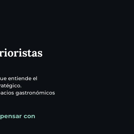
rioristas
ue entiende el
ratégico.
spacios gastronómicos
e pensar con