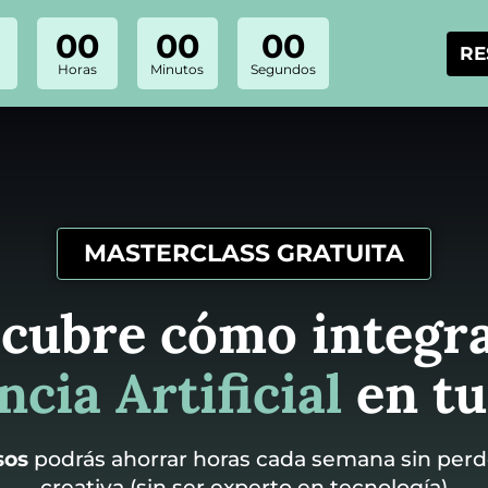
00
00
00
RE
Horas
Minutos
Segundos
MASTERCLASS GRATUITA
cubre cómo integra
ncia Artificial
en tu
sos
podrás ahorrar horas cada semana sin perd
creativa (sin ser experto en tecnología)