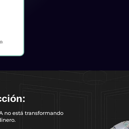
o.
cción:
ZA no está transformando
inero.