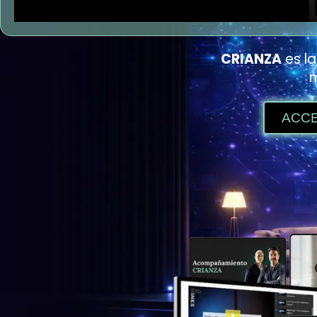
CRIANZA
es l
m
ACC