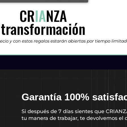
CR
IA
NZA
transformación
recio y con estos regalos estarán abiertas por tiempo limitad
Garantía 100% satisfa
Si después de 7 días sientes que CRIAN
tu manera de trabajar, te devolvemos el d