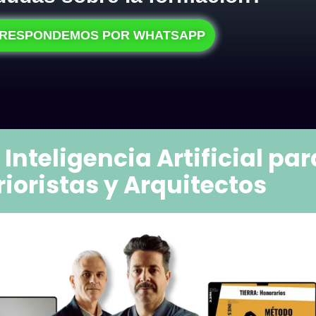
 RESPONDEMOS POR WHATSAPP
:
Inteligencia Artificial par
rioristas y Arquitectos