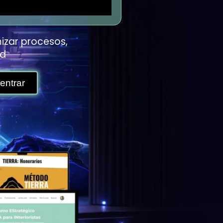
izar procesos,
ad
entrar